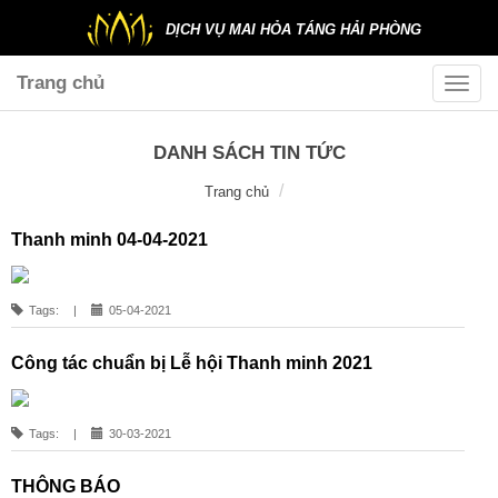
DỊCH VỤ MAI HỎA TÁNG HẢI PHÒNG
Trang chủ
Toggle
naviga
DANH SÁCH TIN TỨC
Trang chủ
Thanh minh 04-04-2021
Tags:
|
05-04-2021
Công tác chuẩn bị Lễ hội Thanh minh 2021
Tags:
|
30-03-2021
THÔNG BÁO