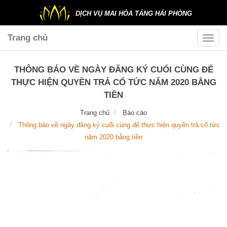
DỊCH VỤ MAI HỎA TÁNG HẢI PHÒNG
Trang chủ
Toggle
naviga
THÔNG BÁO VỀ NGÀY ĐĂNG KÝ CUỐI CÙNG ĐỂ
THỰC HIỆN QUYỀN TRẢ CỔ TỨC NĂM 2020 BẰNG
TIỀN
Trang chủ
Báo cáo
Thông báo về ngày đăng ký cuối cùng để thực hiện quyền trả cổ tức
năm 2020 bằng tiền