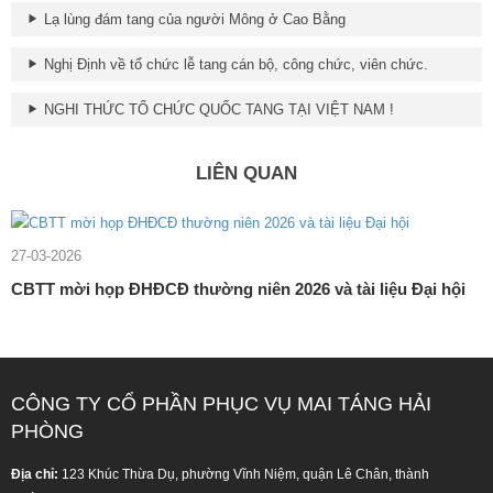
Lạ lùng đám tang của người Mông ở Cao Bằng
Nghị Định về tổ chức lễ tang cán bộ, công chức, viên chức.
NGHI THỨC TỔ CHỨC QUỐC TANG TẠI VIỆT NAM !
LIÊN QUAN
27-03-2026
CBTT mời họp ĐHĐCĐ thường niên 2026 và tài liệu Đại hội
CÔNG TY CỔ PHẦN PHỤC VỤ MAI TÁNG HẢI
PHÒNG
Địa chỉ:
123 Khúc Thừa Dụ, phường Vĩnh Niệm, quận Lê Chân, thành