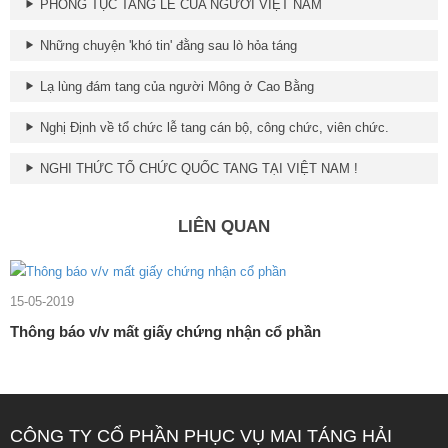
PHONG TỤC TANG LỄ CỦA NGƯỜI VIỆT NAM
Những chuyện 'khó tin' đằng sau lò hỏa táng
Lạ lùng đám tang của người Mông ở Cao Bằng
Nghị Định về tổ chức lễ tang cán bộ, công chức, viên chức.
NGHI THỨC TỔ CHỨC QUỐC TANG TẠI VIỆT NAM !
LIÊN QUAN
15-05-2019
Thông báo v/v mất giấy chứng nhận cổ phần
CÔNG TY CỔ PHẦN PHỤC VỤ MAI TÁNG HẢI