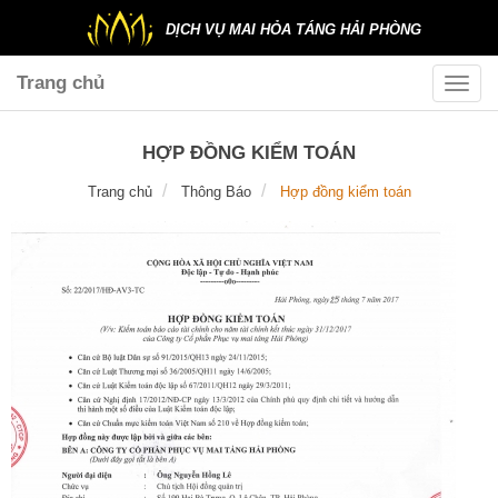
DỊCH VỤ MAI HỎA TÁNG HẢI PHÒNG
Trang chủ
Toggle
naviga
HỢP ĐỒNG KIỂM TOÁN
Trang chủ
Thông Báo
Hợp đồng kiểm toán