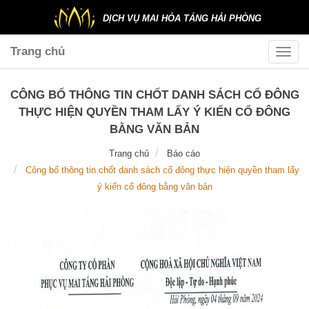
DỊCH VỤ MAI HỎA TÁNG HẢI PHÒNG
Trang chủ
Toggle
naviga
CÔNG BỐ THÔNG TIN CHỐT DANH SÁCH CỔ ĐÔNG
THỰC HIỆN QUYỀN THAM LẤY Ý KIẾN CỔ ĐÔNG
BẰNG VĂN BẢN
Trang chủ
Báo cáo
Công bố thông tin chốt danh sách cổ đông thực hiện quyền tham lấy
ý kiến cổ đông bằng văn bản