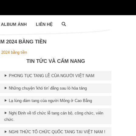
ALBUM ẢNH
LIÊN HỆ
 2024 BẰNG TIỀN
 2024 bằng tiền
TIN TỨC VÀ CẨM NANG
PHONG TỤC TANG LỄ CỦA NGƯỜI VIỆT NAM
Những chuyện 'khó tin' đằng sau lò hỏa táng
Lạ lùng đám tang của người Mông ở Cao Bằng
Nghị Định về tổ chức lễ tang cán bộ, công chức, viên
chức.
NGHI THỨC TỔ CHỨC QUỐC TANG TẠI VIỆT NAM !