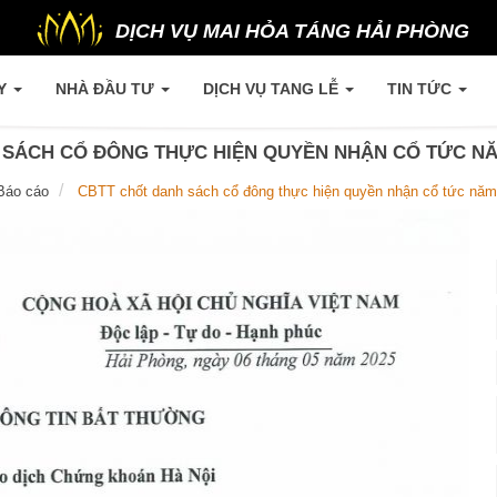
DỊCH VỤ MAI HỎA TÁNG HẢI PHÒNG
TY
NHÀ ĐẦU TƯ
DỊCH VỤ TANG LỄ
TIN TỨC
 SÁCH CỔ ĐÔNG THỰC HIỆN QUYỀN NHẬN CỔ TỨC NĂM
Báo cáo
CBTT chốt danh sách cổ đông thực hiện quyền nhận cổ tức năm